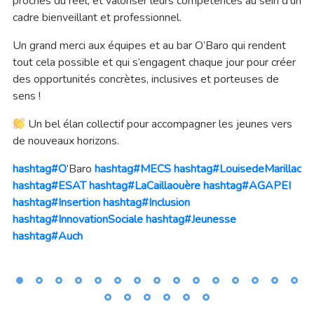
proches du réel, et valoriser leurs compétences au sein d’un
cadre bienveillant et professionnel.
Un grand merci aux équipes et au bar O’Baro qui rendent
tout cela possible et qui s’engagent chaque jour pour créer
des opportunités concrètes, inclusives et porteuses de
sens !
Un bel élan collectif pour accompagner les jeunes vers
de nouveaux horizons.
hashtag#O
’Baro
hashtag#MECS
hashtag#LouisedeMarillac
hashtag#ESAT
hashtag#LaCaillaouère
hashtag#AGAPEI
hashtag#Insertion
hashtag#Inclusion
hashtag#InnovationSociale
hashtag#Jeunesse
hashtag#Auch