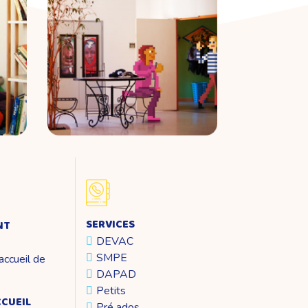
SERVICES
NT
DEVAC
SMPE
ccueil de
DAPAD
Petits
CCUEIL
Pré ados