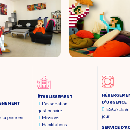
HÉBERGEME
ÉTABLISSEMENT
D’URGENCE
GNEMENT
L’association
ESCALE & a
n
gestionnaire
jour
 la prise en
Missions
Habilitations
SERVICE D’A