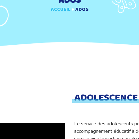
ADOS
ACCUEIL
●
ADOS
ADOLESCENCE
Le service des adolescents p
accompagnement éducatif à de
service vise l’insertion social